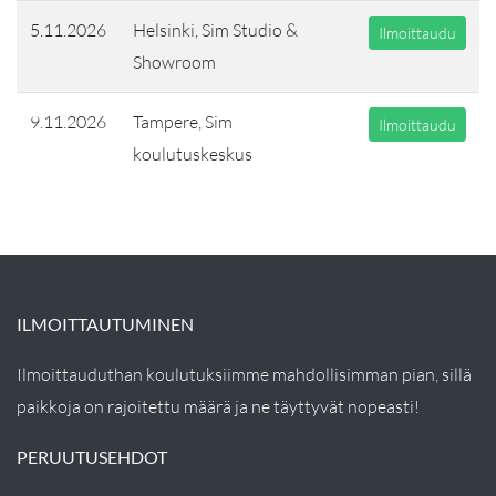
5.11.2026
Helsinki, Sim Studio &
Ilmoittaudu
Showroom
9.11.2026
Tampere, Sim
Ilmoittaudu
koulutuskeskus
ILMOITTAUTUMINEN
Ilmoittauduthan koulutuksiimme mahdollisimman pian, sillä
paikkoja on rajoitettu määrä ja ne täyttyvät nopeasti!
PERUUTUSEHDOT