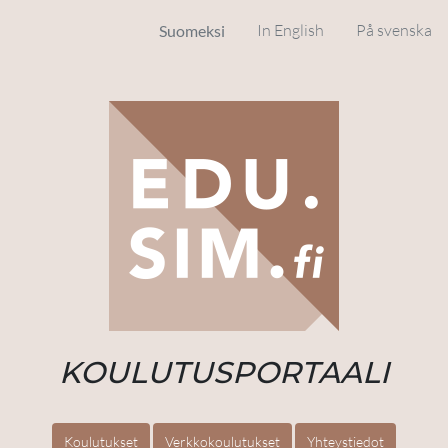
In English
På svenska
Suomeksi
KOULUTUSPORTAALI
Koulutukset
Verkkokoulutukset
Yhteystiedot