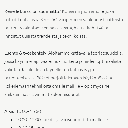
Kenelle kurssi on suunnattu?
Kurssi on juuri sinulle, joka
haluat kuulla lisää SensiDO väriperheen vaalennustuotteista
tai koet vaalentamisen haastavana, haluat kehittyä tai
innostut uusista trendeistä ja tekniikoista.
Luento & työskentely:
Aloitamme kattavalla teoriaosuudella,
jossa käymme läpi vaalennustuotteita ja niiden optimaalista
valintaa. Kuulet lisää täydellisten taittosävyjen
rakentamisesta. Pääset harjoittelemaan käytännössä ja
kokeilemaan tekniikoita omalle mallille – opit myös ne
kaikkein haastavimmat kokonaisuudet.
Aika:
10.00–15.30
10.00–12.00 Luento ja värisuunnittelu malleille
12-12.15 Lounas