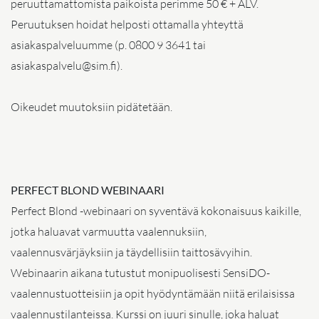
peruuttamattomista paikoista perimme 50 € + ALV.
Peruutuksen hoidat helposti ottamalla yhteyttä
asiakaspalveluumme (p. 0800 9 3641 tai
asiakaspalvelu@sim.fi).
Oikeudet muutoksiin pidätetään.
PERFECT BLOND
WEBINAARI
Perfect Blond -webinaari on syventävä kokonaisuus kaikille,
jotka haluavat varmuutta vaalennuksiin,
vaalennusvärjäyksiin ja täydellisiin taittosävyihin.
Webinaarin aikana tutustut monipuolisesti SensiDO-
vaalennustuotteisiin ja opit hyödyntämään niitä erilaisissa
vaalennustilanteissa. Kurssi on juuri sinulle, joka haluat