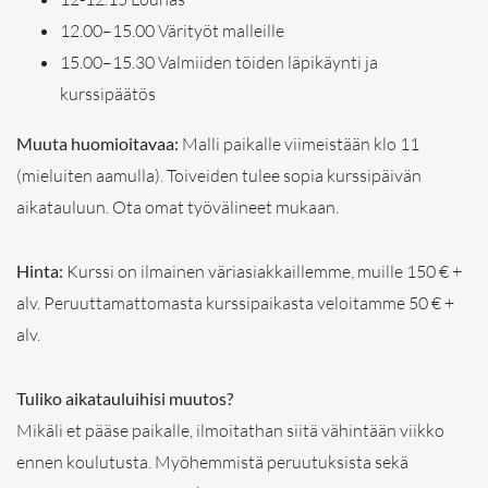
12.00–15.00 Värityöt malleille
15.00–15.30 Valmiiden töiden läpikäynti ja
kurssipäätös
Muuta huomioitavaa:
Malli paikalle viimeistään klo 11
(mieluiten aamulla). Toiveiden tulee sopia kurssipäivän
aikatauluun. Ota omat työvälineet mukaan.
Hinta:
Kurssi on ilmainen väriasiakkaillemme, muille 150 € +
alv. Peruuttamattomasta kurssipaikasta veloitamme 50 € +
alv.
Tuliko aikatauluihisi muutos?
Mikäli et pääse paikalle, ilmoitathan siitä vähintään viikko
ennen koulutusta. Myöhemmistä peruutuksista sekä