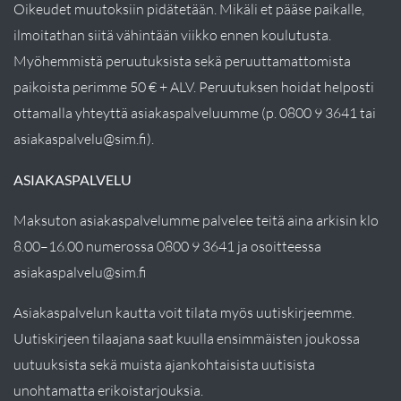
Oikeudet muutoksiin pidätetään. Mikäli et pääse paikalle,
ilmoitathan siitä vähintään viikko ennen koulutusta.
Myöhemmistä peruutuksista sekä peruuttamattomista
paikoista perimme 50 € + ALV. Peruutuksen hoidat helposti
ottamalla yhteyttä asiakaspalveluumme (p. 0800 9 3641 tai
asiakaspalvelu@sim.fi).
ASIAKASPALVELU
Maksuton asiakaspalvelumme palvelee teitä aina arkisin klo
8.00–16.00 numerossa 0800 9 3641 ja osoitteessa
asiakaspalvelu@sim.fi
Asiakaspalvelun kautta voit tilata myös uutiskirjeemme.
Uutiskirjeen tilaajana saat kuulla ensimmäisten joukossa
uutuuksista sekä muista ajankohtaisista uutisista
unohtamatta erikoistarjouksia.