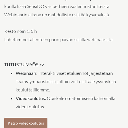
kuulla lisää SensiDO väriperheen vaalennustuotteista.
Webinaarin aikana on mahdollista esittää kysymyksiä.
Kesto noin 1. 5 h
Lähetämme tallenteen parin päivän sisällä webinaarista
TUTUSTU MYÖS >>
Webinaari:
Interaktiiviset etäluennot järjestetään
Teams-ympäristössä, jolloin voit esittää kysymyksiä
kouluttajillemme.
Videokoulutus:
Opiskele omatoimisesti katsomalla
videokoulutus
Katso videokoulutus