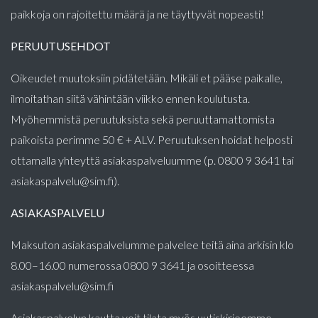
paikkoja on rajoitettu määrä ja ne täyttyvät nopeasti!
PERUUTUSEHDOT
Oikeudet muutoksiin pidätetään. Mikäli et pääse paikalle,
ilmoitathan siitä vähintään viikko ennen koulutusta.
Myöhemmistä peruutuksista sekä peruuttamattomista
paikoista perimme 50 € + ALV. Peruutuksen hoidat helposti
ottamalla yhteyttä asiakaspalveluumme (p. 0800 9 3641 tai
asiakaspalvelu@sim.fi).
ASIAKASPALVELU
Maksuton asiakaspalvelumme palvelee teitä aina arkisin klo
8.00–16.00 numerossa 0800 9 3641 ja osoitteessa
asiakaspalvelu@sim.fi
Asiakaspalvelun kautta voit tilata myös uutiskirjeemme.