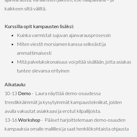
kaikkeen siltä väliltä.
Kurssilla opit kampausten lisäksi:
Kuinka varmistat sujuvan ajanvarausprosessin
Miten viestit morsiamen kanssa selkeästi ja
ammattimaisesti
Mitä palvelukokonaisuus voi pitää sisällään, jotta asiakas
tuntee olevansa erityinen
Aikataulu:
10-13
Demo
- Laura näyttää demo-osuudessa
trendikkäimmät ja kysytyimmät kampaustekniikat, joiden
avulla vakuutat asiakkaasi ja erotut kilpailijoista.
13-16
Workshop
- Pääset harjoittelemaan demo-osuuden
kampauksia omalle mallillesi ja saat henkilökohtaista ohjausta