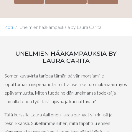
Koti
Unelmien hääkampauksia by Laura Carita
UNELMIEN HÄÄKAMPAUKSIA BY
LAURA CARITA
Somen kuvavirta tarjoaa tämän päivän morsiamille
loputtomasti inspiraatiota, mutta usein se tuo mukanaan myös
epävarmuutta. Miten tuoda heidän unelmansa todeksi ja
samalla tehdä työstäsi sujuvaa ja kannattavaa?
Tällä kurssilla Laura Aaltonen jakaa parhaat vinkkinsä ja
tekniikkansa. Sukellamme siihen, mitä tapahtuu ennen
ajanvarausta, varaamisen jälkeen, itse hääpäivänä – ja