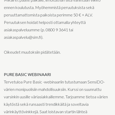
ennen koulutusta. Myöhemmistä peruutuksista sekä
peruuttamattomista paikoista perimme 50 € + ALV.
Peruutuksen hoidat helposti ottamalla yhteyttä
asiakaspalveluumme (p. 0800 9 3641 tai
asiakaspalvelu@sim.fi).
Oikeudet muutoksiin pidätetään.
PURE BASIC WEBINAARI
Tervetuloa Pure Basic -webinaariin tutustumaan SensiDO-
värien monipuolisiin mahdollisuuksiin. Kurssi on suunnattu
varsinkin uusille väriasiakkaillemme. Tarjoamme tietoa värien
käytöstä sekä runsaasti trendikkäitä ja soveltavia
värinkäyttövinkkejä. Saat loistavan startin lähteä