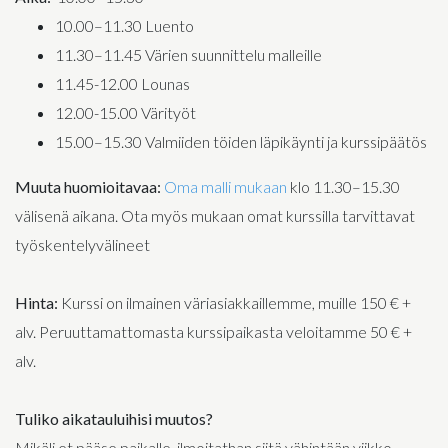
10.00–11.30 Luento
11.30–11.45 Värien suunnittelu malleille
11.45-12.00 Lounas
12.00-15.00 Värityöt
15.00–15.30 Valmiiden töiden läpikäynti ja kurssipäätös
Muuta huomioitavaa:
Oma malli mukaan
klo 11.30–15.30
välisenä aikana. Ota myös mukaan omat kurssilla tarvittavat
työskentelyvälineet
Hinta:
Kurssi on ilmainen väriasiakkaillemme, muille 150 € +
alv. Peruuttamattomasta kurssipaikasta veloitamme 50 € +
alv.
Tuliko aikatauluihisi muutos?
Mikäli et pääse paikalle, ilmoitathan siitä vähintään viikko