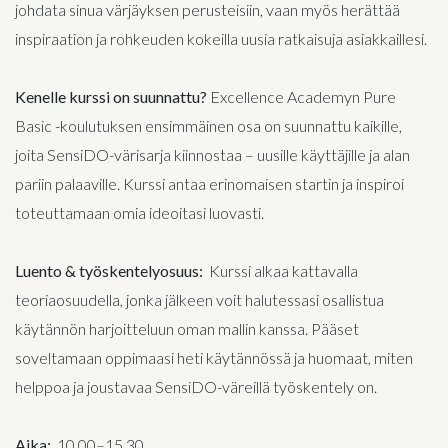
johdata sinua värjäyksen perusteisiin, vaan myös herättää
inspiraation ja rohkeuden kokeilla uusia ratkaisuja asiakkaillesi.
Kenelle kurssi on suunnattu?
Excellence Academyn Pure
Basic -koulutuksen ensimmäinen osa on suunnattu kaikille,
joita SensiDO-värisarja kiinnostaa – uusille käyttäjille ja alan
pariin palaaville. Kurssi antaa erinomaisen startin ja inspiroi
toteuttamaan omia ideoitasi luovasti.
Luento & työskentelyosuus:
Kurssi alkaa kattavalla
teoriaosuudella, jonka jälkeen voit halutessasi osallistua
käytännön harjoitteluun oman mallin kanssa. Pääset
soveltamaan oppimaasi heti käytännössä ja huomaat, miten
helppoa ja joustavaa SensiDO-väreillä työskentely on.
Aika:
10.00–15.30