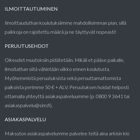
ILMOITTAUTUMINEN
Ilmoittauduthan koulutuksiimme mahdollisimman pian, sillä
paikkoja on rajoitettu määrä ja ne täyttyvät nopeasti!
PERUUTUSEHDOT
Oikeudet muutoksiin pidätetään. Mikäli et pääse paikalle,
ilmoitathan siitä vähintään viikko ennen koulutusta.
Myöhemmistä peruutuksista sekä peruuttamattomista
paikoista perimme 50 € + ALV. Peruutuksen hoidat helposti
ottamalla yhteyttä asiakaspalveluumme (p. 0800 9 3641 tai
asiakaspalvelu@sim.fi).
ASIAKASPALVELU
Maksuton asiakaspalvelumme palvelee teitä aina arkisin klo