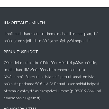
ILMOITTAUTUMINEN
Ilmoittauduthan koulutuksiimme mahdollisimman pian, sillä
paikkoja on rajoitettu määrä ja ne täyttyvät nopeasti!
PERUUTUSEHDOT
Oikeudet muutoksiin pidätetään. Mikäli et pääse paikalle,
ilmoitathan siitä vähintään viikko ennen koulutusta.
Myöhemmistä peruutuksista sekä peruuttamattomista
paikoista perimme 50 € + ALV. Peruutuksen hoidat helposti
ottamalla yhteyttä asiakaspalveluumme (p. 0800 9 3641 tai
asiakaspalvelu@sim.fi).
ASIAKASPALVELU