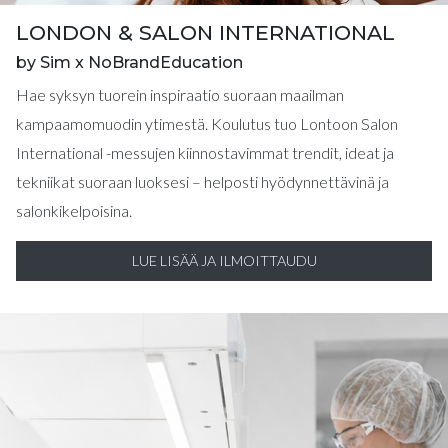
LONDON & SALON INTERNATIONAL
by Sim x NoBrandEducation
Hae syksyn tuorein inspiraatio suoraan maailman
kampaamomuodin ytimestä. Koulutus tuo Lontoon Salon
International -messujen kiinnostavimmat trendit, ideat ja
tekniikat suoraan luoksesi – helposti hyödynnettävinä ja
salonkikelpoisina.
LUE LISÄÄ JA ILMOITTAUDU