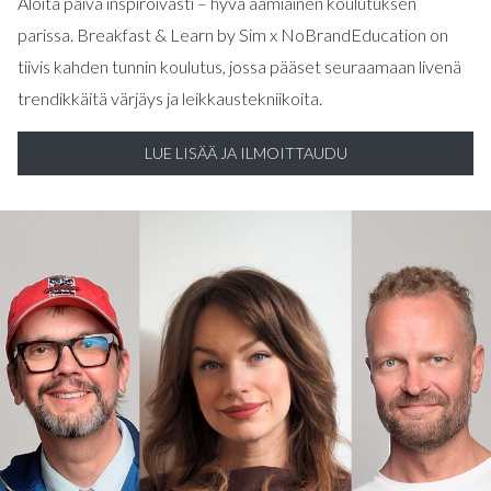
Aloita päivä inspiroivasti – hyvä aamiainen koulutuksen
parissa. Breakfast & Learn by Sim x NoBrandEducation on
tiivis kahden tunnin koulutus, jossa pääset seuraamaan livenä
trendikkäitä värjäys ja leikkaustekniikoita.
LUE LISÄÄ JA ILMOITTAUDU