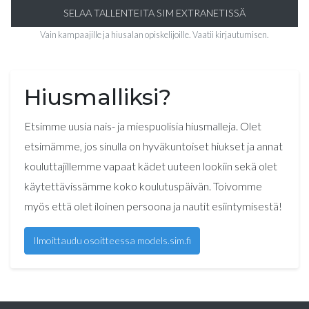
SELAA TALLENTEITA SIM EXTRANETISSÄ
Vain kampaajille ja hiusalan opiskelijoille. Vaatii kirjautumisen.
Hiusmalliksi?
Etsimme uusia nais- ja miespuolisia hiusmalleja. Olet
etsimämme, jos sinulla on hyväkuntoiset hiukset ja annat
kouluttajillemme vapaat kädet uuteen lookiin sekä olet
käytettävissämme koko koulutuspäivän. Toivomme
myös että olet iloinen persoona ja nautit esiintymisestä!
Ilmoittaudu osoitteessa models.sim.fi