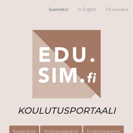
Suomeksi
In English
På svenska
KOULUTUSPORTAALI
Koulutukset
Verkkokoulutukset
Koulutuskalenteri