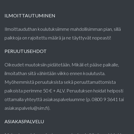
ILMOITTAUTUMINEN
Ilmoittauduthan koulutuksiimme mahdollisimman pian, sillä
paikkoja on rajoitettu määrä ja ne täyttyvät nopeasti!
PERUUTUSEHDOT
Oikeudet muutoksiin pidätetään. Mikäli et pääse paikalle,
ilmoitathan siitä vähintään viikko ennen koulutusta.
Myöhemmistä peruutuksista sekä peruuttamattomista
paikoista perimme 50 € + ALV. Peruutuksen hoidat helposti
ottamalla yhteyttä asiakaspalveluumme (p. 0800 9 3641 tai
asiakaspalvelu@sim.fi).
ASIAKASPALVELU