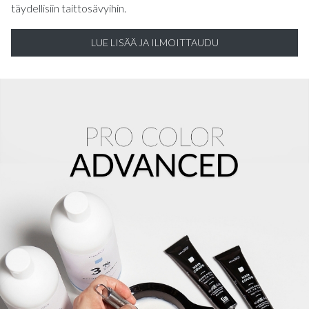
täydellisiin taittosävyihin.
LUE LISÄÄ JA ILMOITTAUDU