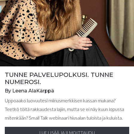
TUNNE PALVELUPOLKUSI. TUNNE
NUMEROSI.
By Leena AlaKärppä
Uppoaako luovuutesi miinusmerkkisen kassan mukana?
Teetkö töitä rakkaudesta lajiin, mutta se ei näy kuun lopussa
mitenkään? Small Talk webinaari hiusalan tuloista ja kuluista.
LUE LISÄÄ JA ILMOITTAUDU