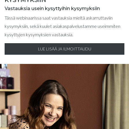
Vastauksia usein kysyttyihin kysymyksiin
Tässä webinaarissa saat vastauksia mieltä askarruttaviin
kysymyksiin, sekä kuulet asiakaspalvelustamme useimmiten
kysyttyjen kysymyksien vastauksia.
LUE LISÄÄ JA ILMOITTAUDU